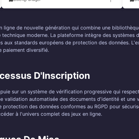
n ligne de nouvelle génération qui combine une bibliothèq
re technique moderne. La plateforme intègre des systèmes
ux standards européens de protection des données. L'expér
 paiement diversifié.
cessus D'Inscription
puie sur un système de vérification progressive qui respe
e validation automatisée des documents d'identité et une v
 protection des données conformes au RGPD pour sécuriser 
céder à l'univers complet des jeux en ligne.