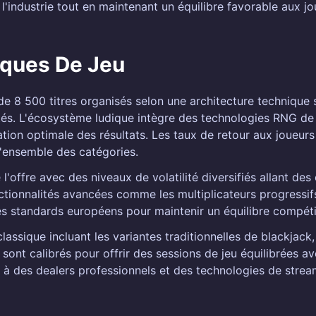
l'industrie tout en maintenant un équilibre favorable aux jo
iques De Jeu
 8 500 titres organisés selon une architecture technique so
tés. L'écosystème ludique intègre des technologies RNG de 
ation optimale des résultats. Les taux de retour aux joueur
l'ensemble des catégories.
l'offre avec des niveaux de volatilité diversifiés allant des
ctionnalités avancées comme les multiplicateurs progressifs,
es standards européens pour maintenir un équilibre compétit
lassique incluant les variantes traditionnelles de blackjac
ont calibrés pour offrir des sessions de jeu équilibrées a
 des dealers professionnels et des technologies de stream