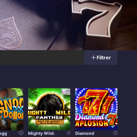
Filtrer
ogg
Mighty Wild:
Diamond