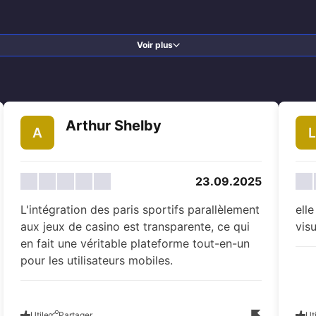
Voir plus
Arthur Shelby
A
23.09.2025
L'intégration des paris sportifs parallèlement
ell
aux jeux de casino est transparente, ce qui
visu
en fait une véritable plateforme tout-en-un
pour les utilisateurs mobiles.
Utile
Partager
Ut