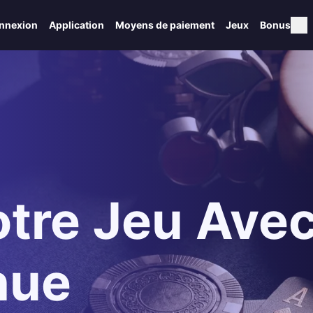
nnexion
Application
Moyens de paiement
Jeux
Bonus
otre Jeu Ave
nue